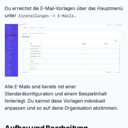
Vorlagen
Kategorien
i
Du erreichst die E-Mail-Vorlagen über das Hauptmenü
Warteliste
FAQ
t
unter
.
Variante duplizieren
In Webseite einbinden
Einstellungen -> E-Mails
Credits
i
Kopf- und Fußzeile
Einstellungen
a
gestalten
Dozenten
Web-API
l
Anhänge
FAQ
i
FAQ
Statische Dokumente
s
anhängen
i
Hinweise zur Verwendung
Alle E-Mails sind bereits mit einer
e
Standardkonfiguration und einem Beispielinhalt
r
Typische Anwendungsfälle
hinterlegt. Du kannst diese Vorlagen individuell
t
anpassen und so auf deine Organisation abstimmen.
Aufbau und Bearbeitung