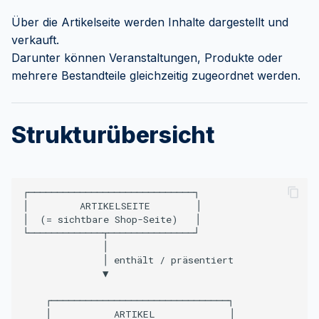
i
Warteliste
FAQ
Über die Artikelseite werden Inhalte dargestellt und
t
verkauft.
Credits
Darunter können Veranstaltungen, Produkte oder
i
mehrere Bestandteile gleichzeitig zugeordnet werden.
a
Dozenten
l
FAQ
Strukturübersicht
i
s
i
┌─────────────────────────────┐

│         ARTIKELSEITE        │

e
│  (= sichtbare Shop-Seite)   │

└─────────────┬───────────────┘

r
              │

              │ enthält / präsentiert

t
              ▼

    ┌───────────────────────────────┐

    │           ARTIKEL             │
