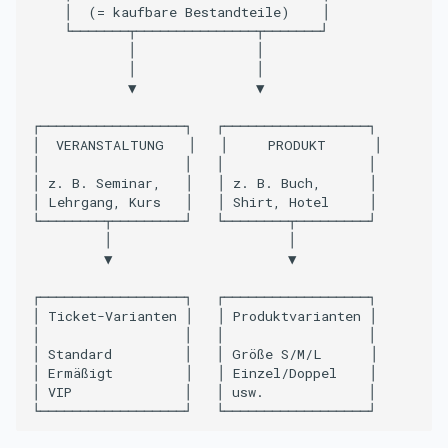
    │  (= kaufbare Bestandteile)    │

    └───────┬───────────────┬───────┘

            │               │

            │               │

            ▼               ▼

┌──────────────────┐   ┌──────────────────┐

│  VERANSTALTUNG   │   │     PRODUKT      │

│                  │   │                  │

│ z. B. Seminar,   │   │ z. B. Buch,      │

│ Lehrgang, Kurs   │   │ Shirt, Hotel     │

└────────┬─────────┘   └────────┬─────────┘

         │                      │

         ▼                      ▼

┌──────────────────┐   ┌──────────────────┐

│ Ticket-Varianten │   │ Produktvarianten │

│                  │   │                  │

│ Standard         │   │ Größe S/M/L      │

│ Ermäßigt         │   │ Einzel/Doppel    │

│ VIP              │   │ usw.             │
